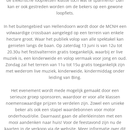
de Elektrische loopfietsen klasse toch wat te spannend? Dan
kan er ook gestreden worden om de bekers op een gewone
loopfiets.
In het buitengebied van Hellendoorn wordt door de MCNH een
volwaardige crossbaan aangelegd op een terrein van enkele
hectare groot. Waar het publiek volop van alle spektakel kan
genieten langs de baan. Op zaterdag 13 juni is van 12u tot
20.30u het festivalterrein gratis toegankelijk, waarbij er live
muziek is, een kinderweide en volop vermaak voor jong en oud.
Zondag zal het terrein van 11u tot 15u gratis toegankelijk zijn
met wederom live muziek, kinderweide, kindermiddag onder
leiding van Bing.
Het evenement wordt mede mogelijk gemaakt door een
serieuze groep sponsoren, waardoor er voor alle klassen
noemenswaardige prijzen te verdelen zijn. Zowel een unieke
beker als ook een stapel waardebonnen voor motor
onderhoud/olie. Daarnaast gaan de allerkleinsten met een
mooi aandenken naar huis! Voor de feestavond zijn nu de
kaarten in de verkoop via de website. Meer informatie over dit