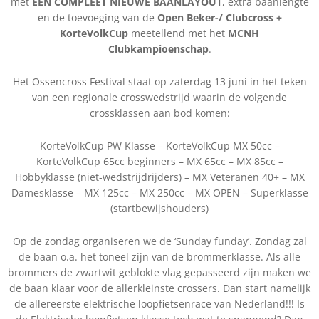
met
EEN COMPLEET NIEUWE BAANLAYOUT
, extra baanlengte
en de toevoeging van de
Open Beker-/ Clubcross +
KorteVolkCup
meetellend met het
MCNH
Clubkampioenschap
.
Het Ossencross Festival staat op zaterdag 13 juni in het teken
van een regionale crosswedstrijd waarin de volgende
crossklassen aan bod komen:
KorteVolkCup PW Klasse – KorteVolkCup MX 50cc –
KorteVolkCup 65cc beginners – MX 65cc – MX 85cc –
Hobbyklasse (niet-wedstrijdrijders) – MX Veteranen 40+ – MX
Damesklasse – MX 125cc – MX 250cc – MX OPEN – Superklasse
(startbewijshouders)
Op de zondag organiseren we de ‘Sunday funday’. Zondag zal
de baan o.a. het toneel zijn van de brommerklasse. Als alle
brommers de zwartwit geblokte vlag gepasseerd zijn maken we
de baan klaar voor de allerkleinste crossers. Dan start namelijk
de allereerste elektrische loopfietsenrace van Nederland!!! Is