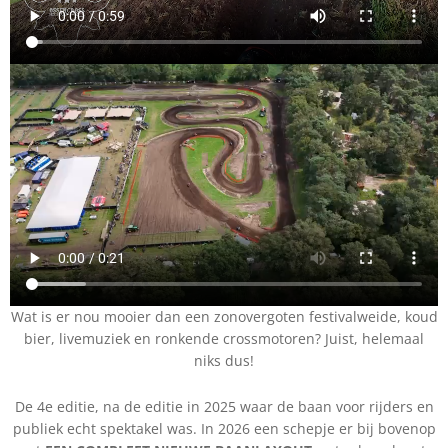
Wat is er nou mooier dan een zonovergoten festivalweide, koud
bier, livemuziek en ronkende crossmotoren? Juist, helemaal
niks dus!
De 4e editie, na de editie in 2025 waar de baan voor rijders en
publiek echt spektakel was. In 2026 een schepje er bij bovenop